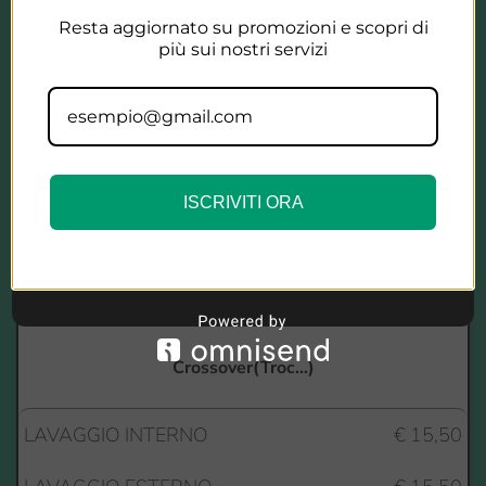
Resta aggiornato su promozioni e scopri di
Usa il nostro codice sconto "
WELCOME
"
SANIFICAZIONE TOTALE INTERNI
€ 20,00
più sui nostri servizi
E ricevi subito uno sconto del
15%
ISCRIVITI ORA
PRENOTA
AUTO L
Crossover(Troc…)
LAVAGGIO INTERNO
€ 15,50