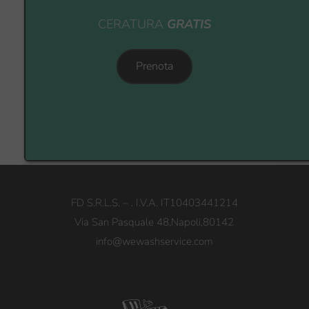
CERATURA 
GRATIS
Prenota
FD S.R.L.S.
 – . I.V.A. IT10403441214
Via San Pasquale 48,Napoli,80142
info@wewashservice.com